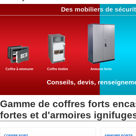
Des mobiliers de sécurité
Coffre à emmurer
Coffre tirelire
Armoire forte
Conseils, devis, renseigneme
Gamme de coffres forts encast
fortes et d'armoires ignifug
COFFRE FORT
ARMOIRE FORTE