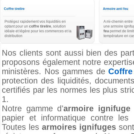
Coffre tirelire
Armoire anti feu
Protégez rapidement vos liquidités en
A mi-chemin entre 
optant pour un
coffre tirelire
, solution
une armoire ignifug
idéale et légère pour les commerces et la
feu
permet de limit
distribution
température en cas
Nos clients sont aussi bien des par
proposons également notre expertise 
ministères. Nos gammes de
Coffre
protection des liquidités, document
certifiés par les normes les plus 
1.
Notre gamme d’
armoire ignifuge
papier et informatique contre les
Toutes les
armoires ignifuges
sont