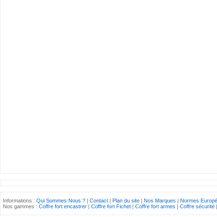
Informations :
Qui Sommes Nous ?
|
Contact
|
Plan du site
|
Nos Marques
|
Normes Europ
Nos gammes :
Coffre fort encastrer
|
Coffre fort Fichet
|
Coffre fort armes
|
Coffre sécurité