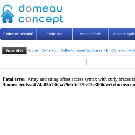
Coffret de sécurité
Coffre fort
Armoire forte
Armoire igni
Accueil
|
Coffre Fort
|
Coffre fort agréé A2p Classe II E
|
Coffre Fort Fic