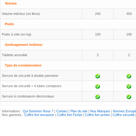
Volume
Volume intérieur (en litres)
240
450
Poids
Poids à vide (en kg)
150
190
Aménagement intérieur
Tablette amovible
2
2
Type de condamnation
Serrure de sécurité à double panneton
Serrure de sécurité + 4 tubes compteurs
Serrure à combinaison électronique
Informations :
Qui Sommes Nous ?
|
Contact
|
Plan du site
|
Nos Marques
|
Normes Europ
Nos gammes :
Coffre fort encastrer
|
Coffre fort Fichet
|
Coffre fort armes
|
Coffre sécurité