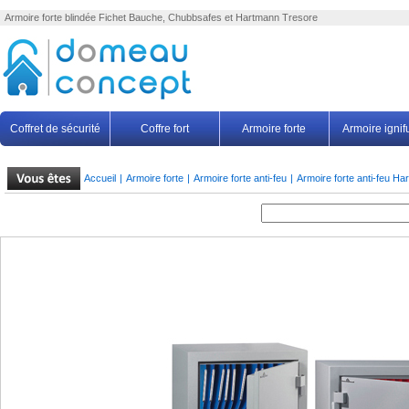
Armoire forte
blindée Fichet Bauche, Chubbsafes et Hartmann Tresore
Coffret de sécurité
Coffre fort
Armoire forte
Armoire igni
Accueil
|
Armoire forte
|
Armoire forte anti-feu
|
Armoire forte anti-feu H