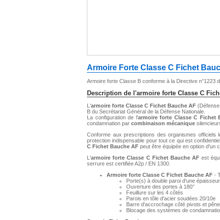
Armoire Forte Classe C Fichet Bau
Armoire forte Classe B conforme à la Directive n°122
Description de l'armoire forte Classe C Fic
L'
armoire forte Classe C Fichet Bauche AF
(Défense 
B du Secrétariat Général de la Défense Nationale.
La configuration de l'
armoire forte Classe C Fichet
condamnation par
combinaison mécanique
silencieu
Conforme aux prescriptions des organismes officiels le
protection indispensable pour tout ce qui est confidentie
C Fichet Bauche AF
peut être équipée en option d'un co
L'
armoire forte Classe C Fichet Bauche AF
est équ
serrure est certifiée A2p / EN 1300.
Armoire forte Classe C Fichet Bauche AF
- 
Porte(s) à double paroi d'une épaisseu
Ouverture des portes à 180°
Feuillure sur les 4 côtés
Parois en tôle d'acier soudées 20/10e
Barre d'accrochage côté pivots et pên
Blocage des systèmes de condamnation