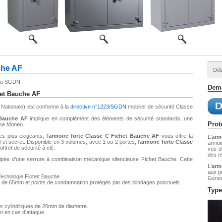
che AF
Dél
3 du SGDN
Dema
het Bauche AF
Nationale) est conforme à la
directive n°1223/SGDN
mobilier de sécurité Classe
 Bauche AF
implique en complément des éléments de sécurité standards, une
Prote
rse Moneo.
s plus exigeants, l'
armoire forte Classe C Fichet Bauche AF
vous offre la
L'
arm
l et secret. Disponible en 3 volumes, avec 1 ou 2 portes, l'
armoire forte Classe
armoi
ffret de sécurité à clé.
vos d
des ri
ipée d'une serrure à combinaison mécanique silencieuse Fichet Bauche. Cette
L'
arm
aux p
Techologie Fichet Bauche
Génér
r de 65mm et points de condamnation protégés par des blindages ponctuels.
Type
es cylindriques de 20mm de diamètre.
 en cas d'attaque