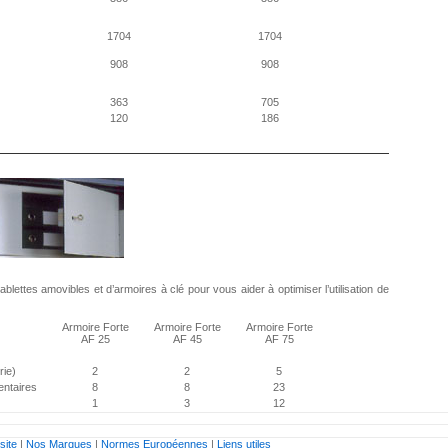
1704
1704
908
908
363
705
120
186
blettes amovibles et d’armoires à clé pour vous aider à optimiser l’utilisation de
Armoire Forte
Armoire Forte
Armoire Forte
AF 25
AF 45
AF 75
rie)
2
2
5
ntaires
8
8
23
1
3
12
site
|
Nos Marques
|
Normes Européennes
|
Liens utiles