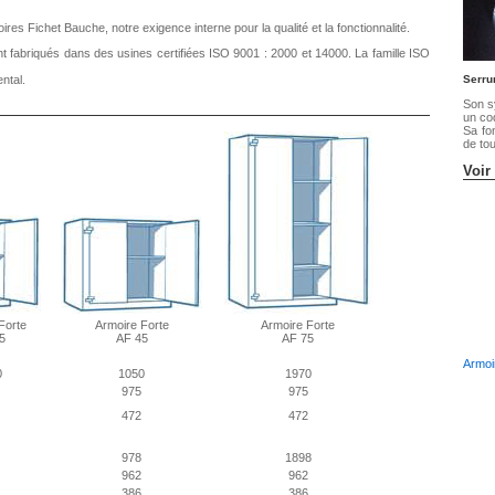
res Fichet Bauche, notre exigence interne pour la qualité et la fonctionnalité.
 fabriqués dans des usines certifiées ISO 9001 : 2000 et 14000. La famille ISO
ntal.
Serru
Son s
un co
Sa fo
de to
Voir
Forte
Armoire Forte
Armoire Forte
5
AF 45
AF 75
Armoi
0
1050
1970
975
975
472
472
978
1898
962
962
386
386