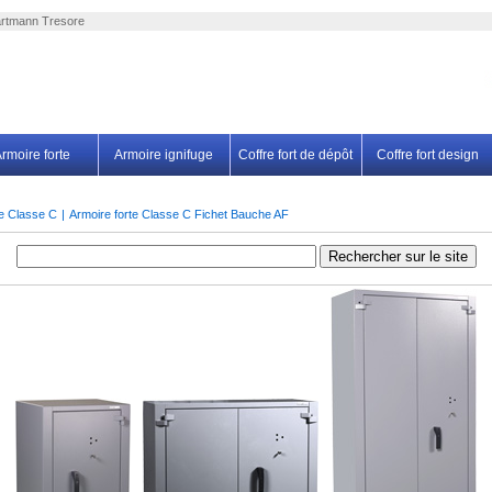
artmann Tresore
rmoire forte
Armoire ignifuge
Coffre fort de dépôt
Coffre fort design
te Classe C
|
Armoire forte Classe C Fichet Bauche AF