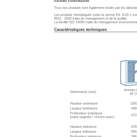
Garantie Fichet-Bauche
Tous nos produits sont également testés par les laboratoi
Les produits homologués selon la norme EN 1143-1 sont
9001 : 2000 traite du management et de la qualité.
La famille ISO 14000 traite du management environneme
Caractéristiques techniques
Armoire 
Dimensions (mm)
AF 2
Hauteur extérieure
105
Largeur extérieure
568
Profondeur extérieure
472
(sans poignée / +51mm avec)
Hauteur intérieure
978
Largeur intérieure
555
Profondeur intérieure
386