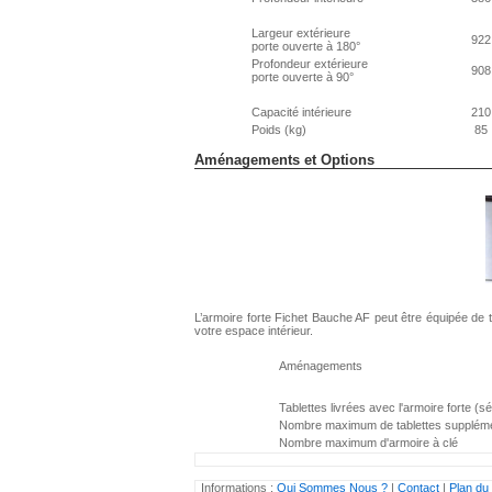
Largeur extérieure
922
porte ouverte à 180°
Profondeur extérieure
908
porte ouverte à 90°
Capacité intérieure
210
Poids (kg)
85
Aménagements et Options
L’armoire forte Fichet Bauche AF peut être équipée de ta
votre espace intérieur.
Aménagements
Tablettes livrées avec l'armoire forte (sé
Nombre maximum de tablettes suppléme
Nombre maximum d'armoire à clé
Informations :
Qui Sommes Nous ?
|
Contact
|
Plan du 