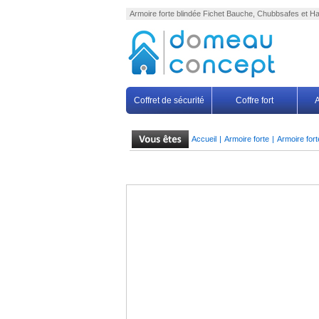
Armoire forte
blindée Fichet Bauche, Chubbsafes et H
Coffret de sécurité
Coffre fort
A
Accueil
|
Armoire forte
|
Armoire for