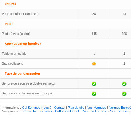
Volume
Volume intérieur (en litres)
30
48
Poids
Poids à vide (en kg)
145
190
Aménagement intérieur
Tablette amovible
1
1
Bac coulissant
1
Type de condamnation
Serrure de sécurité à double panneton
Serrure à combinaison électronique
Informations :
Qui Sommes Nous ?
|
Contact
|
Plan du site
|
Nos Marques
|
Normes Europ
Nos gammes :
Coffre fort encastrer
|
Coffre fort Fichet
|
Coffre fort armes
|
Coffre sécurité