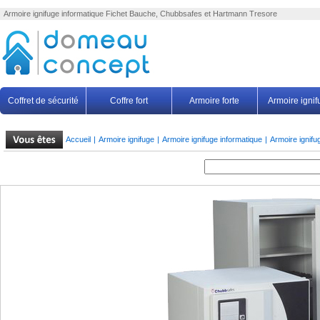
Armoire ignifuge
informatique Fichet Bauche, Chubbsafes et Hartmann Tresore
Coffret de sécurité
Coffre fort
Armoire forte
Armoire igni
Accueil
|
Armoire ignifuge
|
Armoire ignifuge informatique
|
Armoire ignif