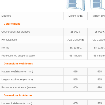
Modèles
Millium 40 IE
Millium 80 
Certifications
Couvertures assurances
25 000 €
25 000 €
Homologation
A2p Classe IE
A2p Classe
Norme
EN 1143-1
EN 1143-
Protection feu supports papier
45 minutes
45 minute
Dimensions extérieures
Hauteur extérieure (en mm)
498
618
Largeur extérieure (en mm)
555
555
Profondeur extérieure (en mm)
400
490
Dimensions intérieures
Hauteur intérieure (en mm)
405
525