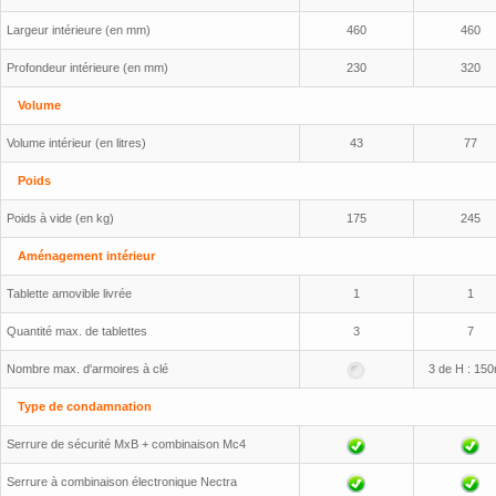
Largeur intérieure (en mm)
460
460
Profondeur intérieure (en mm)
230
320
Volume
Volume intérieur (en litres)
43
77
Poids
Poids à vide (en kg)
175
245
Aménagement intérieur
Tablette amovible livrée
1
1
Quantité max. de tablettes
3
7
Nombre max. d'armoires à clé
3 de H : 15
Type de condamnation
Serrure de sécurité MxB + combinaison Mc4
Serrure à combinaison électronique Nectra