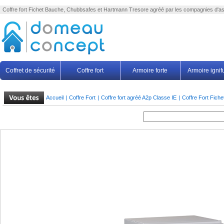
Coffre fort
Fichet Bauche, Chubbsafes et Hartmann Tresore agréé par les compagnies d'a
Coffret de sécurité
Coffre fort
Armoire forte
Armoire igni
Accueil
|
Coffre Fort
|
Coffre fort agréé A2p Classe IE
|
Coffre Fort Fiche