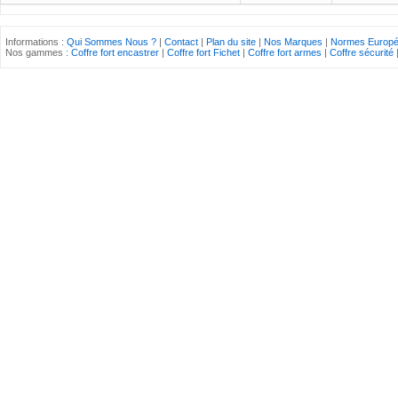
Informations :
Qui Sommes Nous ?
|
Contact
|
Plan du site
|
Nos Marques
|
Normes Europ
Nos gammes :
Coffre fort encastrer
|
Coffre fort Fichet
|
Coffre fort armes
|
Coffre sécurité