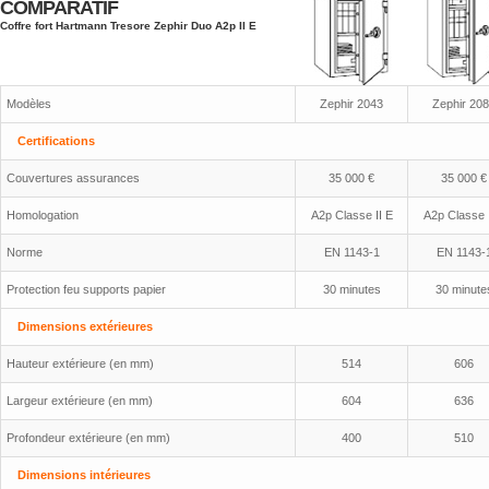
COMPARATIF
Coffre fort Hartmann Tresore Zephir Duo A2p II E
Modèles
Zephir 2043
Zephir 20
Certifications
Couvertures assurances
35 000 €
35 000 €
Homologation
A2p Classe II E
A2p Classe I
Norme
EN 1143-1
EN 1143-
Protection feu supports papier
30 minutes
30 minute
Dimensions extérieures
Hauteur extérieure (en mm)
514
606
Largeur extérieure (en mm)
604
636
Profondeur extérieure (en mm)
400
510
Dimensions intérieures