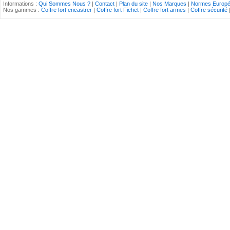
Informations :
Qui Sommes Nous ?
|
Contact
|
Plan du site
|
Nos Marques
|
Normes Europ
Nos gammes :
Coffre fort encastrer
|
Coffre fort Fichet
|
Coffre fort armes
|
Coffre sécurité