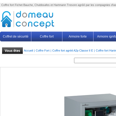
Coffre fort
Fichet Bauche, Chubbsafes et Hartmann Tresore agréé par les compagnies d'a
Coffret de sécurité
Coffre fort
Armoire forte
Armoire igni
Accueil
|
Coffre Fort
|
Coffre fort agréé A2p Classe II E
|
Coffre fort Har