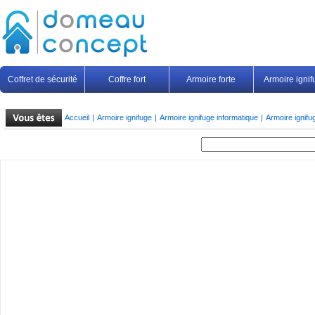
Coffret de sécurité
Coffre fort
Armoire forte
Armoire igni
Accueil
|
Armoire ignifuge
|
Armoire ignifuge informatique
|
Armoire ignif