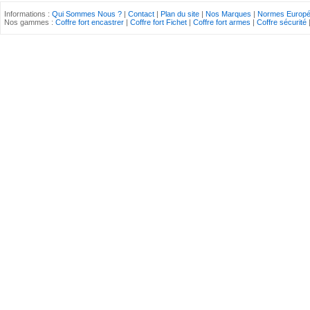
Informations :
Qui Sommes Nous ?
|
Contact
|
Plan du site
|
Nos Marques
|
Normes Europ
Nos gammes :
Coffre fort encastrer
|
Coffre fort Fichet
|
Coffre fort armes
|
Coffre sécurité