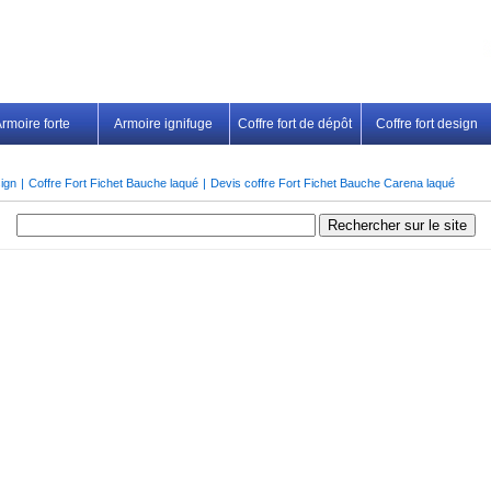
rmoire forte
Armoire ignifuge
Coffre fort de dépôt
Coffre fort design
sign
|
Coffre Fort Fichet Bauche laqué
|
Devis coffre Fort Fichet Bauche Carena laqué