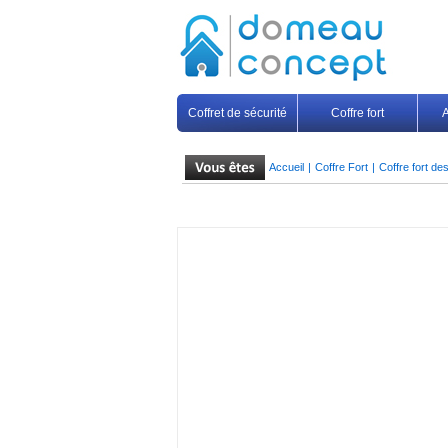
Coffret de sécurité
Coffre fort
A
Accueil
|
Coffre Fort
|
Coffre fort de